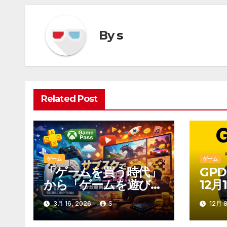
ナ
ビ
By
s
ゲ
ー
シ
Related Post
ョ
ン
ゲーム
ゲーム
「ゲームを買う時代」
GPD
から「ゲームを遊び続
12
ける時代」へ
3月 16, 2026
S
12月 8