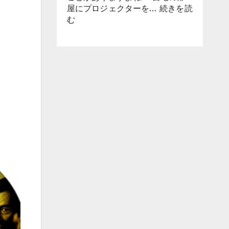
へ、
屋にプロジェクターを…
続きを読
AI
:
む
ス
AR
マ
グ
ー
ラ
ト
ス
グ
初
ラ
挑
ス
戦
INMO
な
GO3
ら
の
「xbx
狙
a01+」
い
は
候
補
に
な
る
か