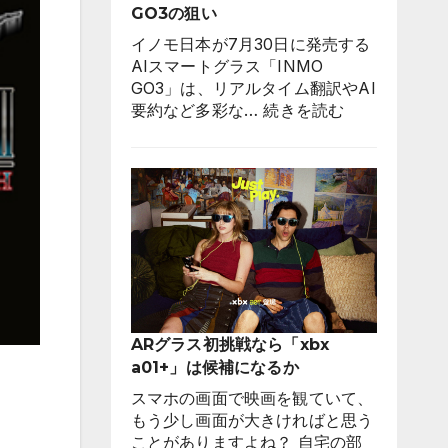
GO3の狙い
能
に。
イノモ日本が7月30日に発売する
ゼ
AIスマートグラス「INMO
ブ
GO3」は、リアルタイム翻訳やAI
ラ
:
要約など多彩な…
続きを読む
「STYLUS
未
2WAY」
来
は
ガ
ど
ジ
う
ェ
実
ッ
現
ト
し
で
た
は
の
な
ARグラス初挑戦なら「xbx
か？
く
a01+」は候補になるか
「仕
事
スマホの画面で映画を観ていて、
道
もう少し画面が大きければと思う
具」
ことがありますよね？ 自宅の部