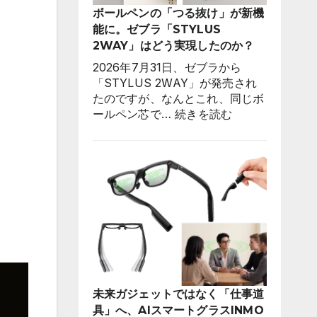
ボールペンの「つる抜け」が新機
能に。ゼブラ「STYLUS
2WAY」はどう実現したのか？
2026年7月31日、ゼブラから
「STYLUS 2WAY」が発売され
たのですが、なんとこれ、同じボ
:
ールペン芯で…
続きを読む
ボ
ー
ル
ペ
ン
の
「つ
る
抜
け」
が
未来ガジェットではなく「仕事道
新
具」へ、AIスマートグラスINMO
機